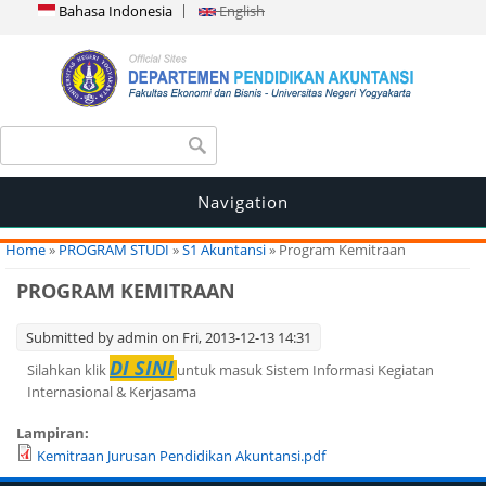
Bahasa Indonesia
English
Search form
Search
Navigation
You are here
Home
»
PROGRAM STUDI
»
S1 Akuntansi
» Program Kemitraan
PROGRAM KEMITRAAN
Submitted by
admin
on Fri, 2013-12-13 14:31
DI SINI
Silahkan klik
untuk masuk Sistem Informasi Kegiatan
Internasional & Kerjasama
Lampiran:
Kemitraan Jurusan Pendidikan Akuntansi.pdf