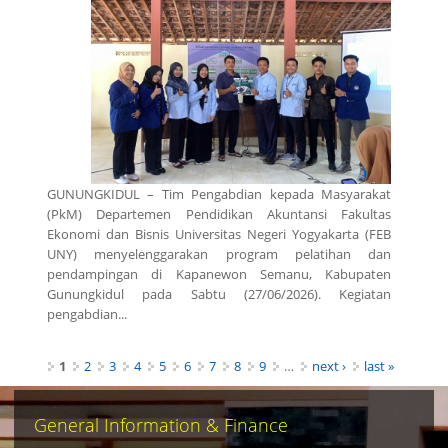
GUNUNGKIDUL – Tim Pengabdian kepada Masyarakat
(PkM) Departemen Pendidikan Akuntansi Fakultas
Ekonomi dan Bisnis Universitas Negeri Yogyakarta (FEB
UNY) menyelenggarakan program pelatihan dan
pendampingan di Kapanewon Semanu, Kabupaten
Gunungkidul pada Sabtu (27/06/2026). Kegiatan
pengabdian...
Pages
1
2
3
4
5
6
7
8
9
…
next ›
last »
General Information & Finance