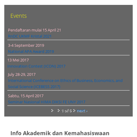
Events
Pendaftaran mulai 15 April 21
RnDC UKMF Kristal 2021
3-4 September 2019
National APA Award 2019
13 Mei 2017
Innovation Contest (ICON) 2017
July 28-29, 2017
International Conference on Ethics of Business, Economics, and
Social Science (ICEBESS 2017)
Sabtu, 15 April 2017
Seminar Nasional HIMA DIKSI FE UNY 2017
1 of 6
next ›
Info Akademik dan Kemahasiswaan