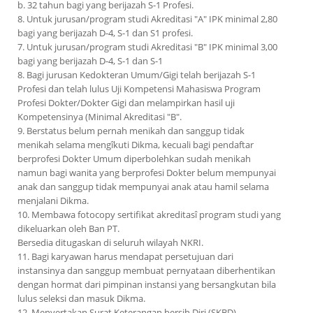
b. 32 tahun bagi yang berijazah S-1 Profesi.
8. Untuk jurusan/program studi Akreditasi "A" IPK minimal 2,80
bagi yang berijazah D-4, S-1 dan S1 profesi.
7. Untuk jurusan/program studi Akreditasi "B" IPK minimal 3,00
bagi yang berijazah D-4, S-1 dan S-1
8. Bagi jurusan Kedokteran Umum/Gigi telah berijazah S-1
Profesi dan telah lulus Uji Kompetensi Mahasiswa Program
Profesi Dokter/Dokter Gigi dan melampirkan hasil uji
Kompetensinya (Minimal Akreditasi "B".
9. Berstatus belum pernah menikah dan sanggup tidak
menikah selama mengîkuti Dikma, kecuali bagi pendaftar
berprofesi Dokter Umum diperbolehkan sudah menikah
namun bagi wanita yang berprofesi Dokter belum mempunyai
anak dan sanggup tidak mempunyai anak atau hamil selama
menjalani Dikma.
10. Membawa fotocopy sertifikat akreditasî program studi yang
dikeluarkan oleh Ban PT.
Bersedia ditugaskan di seluruh wilayah NKRI.
11. Bagi karyawan harus mendapat persetujuan dari
instansinya dan sanggup membuat pernyataan diberhentikan
dengan hormat dari pimpinan instansi yang bersangkutan bila
lulus seleksi dan masuk Dikma.
12. Menyertakan Surat Keterangan bersih Diri (SKBD).