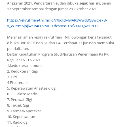
Anggaran 2021. Pendaftaran sudah dibuka sejak hari ini, Senin
13 September sampai dengan Jumat 29 Oktober 2021.
https://rekrutmen-tni.mil.id/?fbclid=IwAR3Wwd3GBwC-skB-
y_WT5mAjbjlwXP4EUvMLTEdc58PoH-xfVXN0_wtHtFU
Melansir laman resmi rekrutmen TNI, lowongan kerja tersebut
dibuka untuk lulusan S1 dan D4. Terdapat 77 jurusan membuka
pendaftaran.
Daftar Kebutuhan Program Studi/Jurusan Penerimaan Pa PK
Reguler TNI TA 2021:
1.kedokteran umum
2. Kedokteran Gigi
3. Gizi
4 Fisioterapi
5. Keperawatan Anastesiologi
6. T. Elektro Medis
7. Perawat Gigi
8. Teknik Gigi
9. Farmasi/Apoteker
10. Keperawatan
11. Radiologi