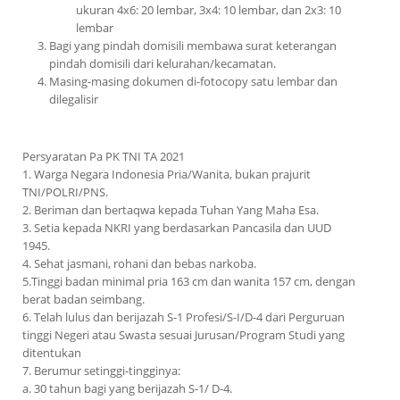
ukuran 4x6: 20 lembar, 3x4: 10 lembar, dan 2x3: 10
lembar
Bagi yang pindah domisili membawa surat keterangan
pindah domisili dari kelurahan/kecamatan.
Masing-masing dokumen di-fotocopy satu lembar dan
dilegalisir
Persyaratan Pa PK TNI TA 2021
1. Warga Negara Indonesia Pria/Wanita, bukan prajurit
TNI/POLRI/PNS.
2. Beriman dan bertaqwa kepada Tuhan Yang Maha Esa.
3. Setia kepada NKRI yang berdasarkan Pancasila dan UUD
1945.
4. Sehat jasmani, rohani dan bebas narkoba.
5.Tinggi badan minimal pria 163 cm dan wanita 157 cm, dengan
berat badan seimbang.
6. Telah lulus dan berijazah S-1 Profesi/S-I/D-4 dari Perguruan
tinggi Negeri atau Swasta sesuai Jurusan/Program Studi yang
ditentukan
7. Berumur setinggi-tingginya:
a. 30 tahun bagi yang berijazah S-1/ D-4.