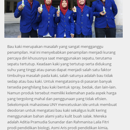
Bau kaki merupakan masalah yang sangat mengganggu
penampilan. Hal ini menyebabkan penampilan menjadi kurang
percaya diri khususnya saat menggunakan sepatu, terutama
sepatu tertutup. Keadaan kaki yang tertutup serta didukung
suhu yang tinggi atau panas dapat menjadi salah satu faktor
timbulnya masalah pada kaki, salah satunya adalah bau tidak
sedap atau bau kaki. Untuk mengatasinya di pasaran banyak
tersedia penghilang bau kaki bentuk spray, bedak, dan lain-lain.
Namun produk tersebut memiliki kelemahan pada aspek harga
yang tergolong mahal dan penggunaan yang tidak efisien.
Sekelompok mahasiswa UNY mencetuskan ide untuk membuat
deodoran untuk mengatasi bau kaki sekaligus kulit kering
menggunakan bahan alami yaitu kulit buah salak. Mereka
adalah Aditia Pramudia Sunandar dan Rahmanisa Laila Fitri
prodi pendidikan biologi, Asmi Aris prodi pendidikan kimia,