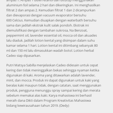
ampas 1. Ampas 1 diberi etanol dan ditutup menggunakan
aluminium foil selama 2 hari dan dikeringkan. Ini menghasilkan
filtrat 2 dan ampas 2. Kemudian filtrat 1 dan 2 dicampurkan
dan dievaporasi dengan vacuum evaporator bersuhu
600 Celcius. Kemudian diuapkan dengan waterbath bersuhu
sama dan jadilah ekstrak kulit salak pondoh. Ekstrak ini
diemulsifikasi dengan tambahan sukrosa, Na Benzoat,
peppermint oil, lavender essential oil, mocca oil dan akuades
lalu diaduk. Jadilah lotion kental yang disimpan dalam suhu
kamar selama 1 hari. Lotion kental ini ditimbang sebanyak 80
ml dan 150 ml lalu dimasukkan wadah botol. Lotion herbal
Cadeo siap dipasarkan.
Putri Matsya Sabilla menjelaskan Cadeo didesain untuk cepat
kering dan tidak meninggalkan bekas sehingga nyaman ketika
digunakan di kaki. Aroma yang ditawarkan adalah lavender,
mint, dan mocca. Produk ini dapat digunakan untuk kaki yang
beralas kaki maupun tidak, dengan catatan, saat menggunakan
produk, pengguna menunggu spray sampai kering dan merata
sebelum memakai alas kaki. Karya mahasiswa ini berhasil
meraih dana Dikti dalam Program Kreativitas Mahasiswa
bidang kewirausahaan tahun 2019. (Dedy)