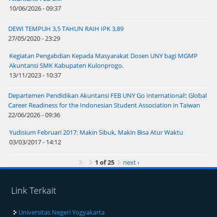
10/06/2026 - 09:37
DEWI TEMPUH 3,5 TAHUN RAIH IPK 3,89
27/05/2020 - 23:29
Kegiatan Pengabdian Kepada Masyarakat Dosen UNY bagi MGMP
Akuntansi SMK Kabupaten Kulonprogo.
13/11/2023 - 10:37
Departemen Pendidikan Akuntansi FEB UNY Go International!: Global
Career Readiness for the Indonesian Student Association in Taiwan
22/06/2026 - 09:36
Yudisium Februari 2017: Makin Sibuk, Makin Bisa Atur Waktu
03/03/2017 - 14:12
1 of 25
next ›
Link Terkait
Universitas Negeri Yogyakarta