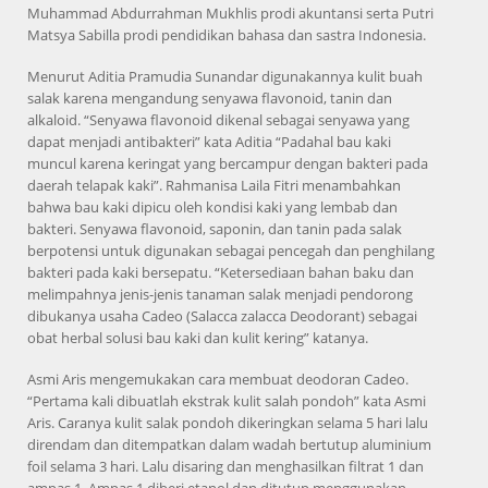
Muhammad Abdurrahman Mukhlis prodi akuntansi serta Putri
Matsya Sabilla prodi pendidikan bahasa dan sastra Indonesia.
Menurut Aditia Pramudia Sunandar digunakannya kulit buah
salak karena mengandung senyawa flavonoid, tanin dan
alkaloid. “Senyawa flavonoid dikenal sebagai senyawa yang
dapat menjadi antibakteri” kata Aditia “Padahal bau kaki
muncul karena keringat yang bercampur dengan bakteri pada
daerah telapak kaki”. Rahmanisa Laila Fitri menambahkan
bahwa bau kaki dipicu oleh kondisi kaki yang lembab dan
bakteri. Senyawa flavonoid, saponin, dan tanin pada salak
berpotensi untuk digunakan sebagai pencegah dan penghilang
bakteri pada kaki bersepatu. “Ketersediaan bahan baku dan
melimpahnya jenis-jenis tanaman salak menjadi pendorong
dibukanya usaha Cadeo (Salacca zalacca Deodorant) sebagai
obat herbal solusi bau kaki dan kulit kering” katanya.
Asmi Aris mengemukakan cara membuat deodoran Cadeo.
“Pertama kali dibuatlah ekstrak kulit salah pondoh” kata Asmi
Aris. Caranya kulit salak pondoh dikeringkan selama 5 hari lalu
direndam dan ditempatkan dalam wadah bertutup aluminium
foil selama 3 hari. Lalu disaring dan menghasilkan filtrat 1 dan