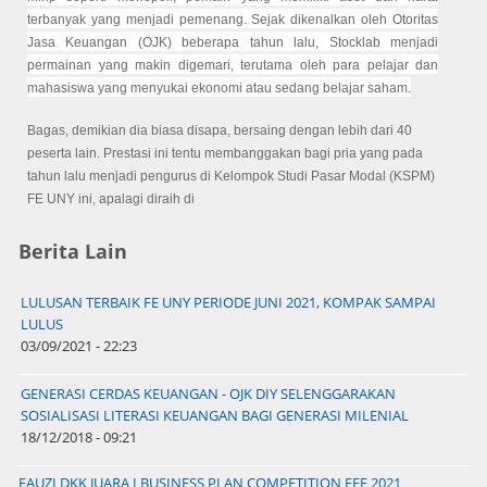
terbanyak yang menjadi pemenang. Sejak dikenalkan oleh Otoritas
Jasa Keuangan (OJK) beberapa tahun lalu, Stocklab menjadi
permainan yang makin digemari, terutama oleh para pelajar dan
mahasiswa yang menyukai ekonomi atau sedang belajar saham.
Bagas, demikian dia biasa disapa, bersaing dengan lebih dari 40
peserta lain. Prestasi ini tentu membanggakan bagi pria yang pada
tahun lalu menjadi pengurus di Kelompok Studi Pasar Modal (KSPM)
FE UNY ini, apalagi diraih di
Berita Lain
LULUSAN TERBAIK FE UNY PERIODE JUNI 2021, KOMPAK SAMPAI
LULUS
03/09/2021 - 22:23
GENERASI CERDAS KEUANGAN - OJK DIY SELENGGARAKAN
SOSIALISASI LITERASI KEUANGAN BAGI GENERASI MILENIAL
18/12/2018 - 09:21
FAUZI DKK JUARA I BUSINESS PLAN COMPETITION EEF 2021