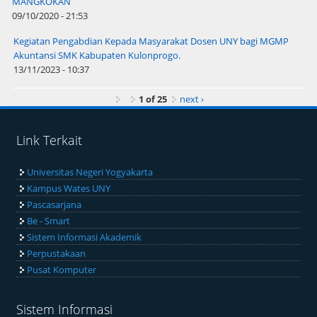
MANGKOKAN
09/10/2020 - 21:53
Kegiatan Pengabdian Kepada Masyarakat Dosen UNY bagi MGMP
Akuntansi SMK Kabupaten Kulonprogo.
13/11/2023 - 10:37
1 of 25
next ›
Link Terkait
Universitas Negeri Yogyakarta
Kampus Wates UNY
Pascasarjana
Be - Smart
Sistem Informasi Akademik
Perpustakaan
Pusat Komputer
Sistem Informasi