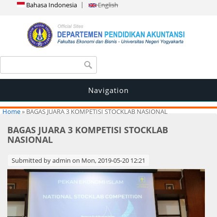
Bahasa Indonesia
English
Search form
Search
Navigation
You are here
Home
» BAGAS JUARA 3 KOMPETISI STOCKLAB NASIONAL
BAGAS JUARA 3 KOMPETISI STOCKLAB
NASIONAL
Submitted by
admin
on Mon, 2019-05-20 12:21