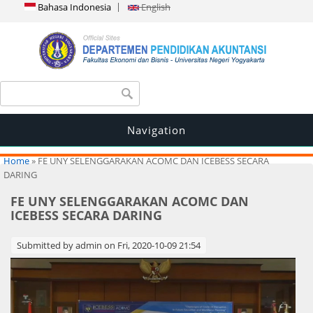
Bahasa Indonesia
English
Search form
Search
Navigation
You are here
Home
» FE UNY SELENGGARAKAN ACOMC DAN ICEBESS SECARA
DARING
FE UNY SELENGGARAKAN ACOMC DAN
ICEBESS SECARA DARING
Submitted by
admin
on Fri, 2020-10-09 21:54