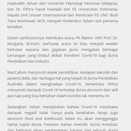
Hasbullah Ashari dari Universiti Teknologi Petronas Malaysia,
dan Dr. Fithra Faisal Hastiadi dari FE Universitas Indonesia.
Kepala Unit Urusan Internasional dan Kemitraan FE UNY, Budi
Tiara Novitasari, M.Si. menjadi moderator dalam sesi pertama
tersebut.
Dalam sambutannya membuka acara, Plt Rektor UNY Prof. Dr.
Margana, M.Hum. berharap acara ini bisa menjadi wadah
bertukar wacana dan gagasan guna mengatasi berbagai
tantangan yang timbul akibat Pandemi Covid-19 bagi dunia
Pendidikan dan industri.
MacCallum menyoroti aspek pendidikan, kesiapan sekolah dan
peserta didik, dan berbagai hal yang terjadi di dunia Pendidikan
Australia dalam menghadapi Covid-19. Sementara Fithra
menyoroti dampak Covid-19 terhadap dunia ekonomi dan skill
apa saja yang bisa bertahan dalam kondisi tak menentu ini.
Sedangkan Ashari menjelaskan bahwa Covid-19 membawa
dampak negatif tidak hanya pada kesehatan tetapi juga
ekonomi (lives and livelihood). Selain itu, akan mengganggu
rantai suplai dunia. Pasokan bahan mentah, dunia investasi,
dan berbagai aliran perdagangan barang dari seluruh dunia