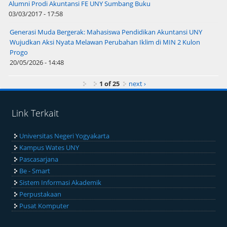
Alumni Prodi Akuntansi FE UNY Sumbang Buku
03/03/2017 - 17:58
Generasi Muda Bergerak: Mahasiswa Pendidikan Akuntansi UNY
Wujudkan Aksi Nyata Melawan Perubahan Iklim di MIN 2 Kulon
Progo
20/05/2026 - 14:48
1 of 25
next ›
Link Terkait
Universitas Negeri Yogyakarta
Kampus Wates UNY
Pascasarjana
Be - Smart
Sistem Informasi Akademik
Perpustakaan
Pusat Komputer