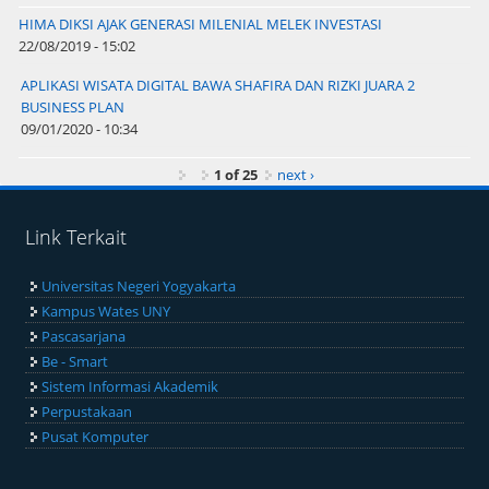
HIMA DIKSI AJAK GENERASI MILENIAL MELEK INVESTASI
22/08/2019 - 15:02
APLIKASI WISATA DIGITAL BAWA SHAFIRA DAN RIZKI JUARA 2
BUSINESS PLAN
09/01/2020 - 10:34
1 of 25
next ›
Link Terkait
Universitas Negeri Yogyakarta
Kampus Wates UNY
Pascasarjana
Be - Smart
Sistem Informasi Akademik
Perpustakaan
Pusat Komputer