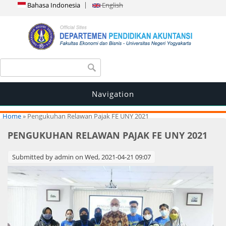
Bahasa Indonesia
English
Search form
Search
Navigation
You are here
Home
» Pengukuhan Relawan Pajak FE UNY 2021
PENGUKUHAN RELAWAN PAJAK FE UNY 2021
Submitted by
admin
on Wed, 2021-04-21 09:07