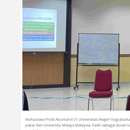
Mahasiswa Prodi Akuntansi S1 Universitas Negeri Yogyakarta 
pakar dari University Malaya Malaysia, hadir sebagai dose