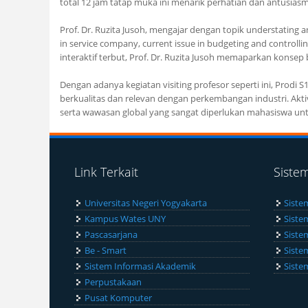
total 12 jam tatap muka ini menarik perhatian dan antusias
Prof. Dr. Ruzita Jusoh, mengajar dengan topik understating 
in service company, current issue in budgeting and controll
interaktif terbut, Prof. Dr. Ruzita Jusoh memaparkan konsep
Dengan adanya kegiatan visiting profesor seperti ini, Prod
berkualitas dan relevan dengan perkembangan industri. Akt
serta wawasan global yang sangat diperlukan mahasiswa untu
Link Terkait
Siste
Universitas Negeri Yogyakarta
Siste
Kampus Wates UNY
Siste
Pascasarjana
Siste
Be - Smart
Siste
Sistem Informasi Akademik
Siste
Perpustakaan
Pusat Komputer