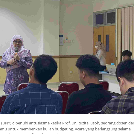
(UNY) dipenuhi antusiasme ketika Prof. Dr. Ruzita Jusoh, seorang dosen da
n tamu untuk memberikan kuliah budgeting. Acara yang berlangsung selama