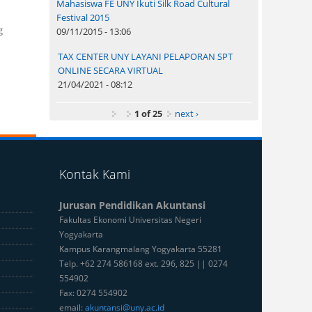
Mahasiswa FE UNY Ikuti Silk Road Cultural
Festival 2015
g
09/11/2015 - 13:06
TAX CENTER UNY LAYANI PELAPORAN SPT
ONLINE SECARA VIRTUAL
21/04/2021 - 08:12
1 of 25
next ›
Kontak Kami
Jurusan Pendidikan Akuntansi
Fakultas Ekonomi Universitas Negeri
Yogyakarta
Kampus Karangmalang Yogyakarta 55281
Telp. +62 274 586168 ext. 296, 825 || 0274
554902
Fax: 0274 554902
email:
akuntansi@uny.ac.id