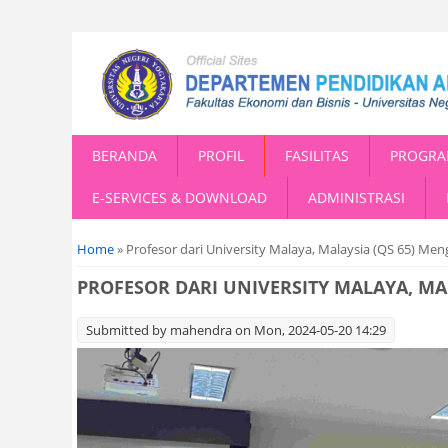
BERANDA
PROFIL
FASILITAS
PROGRA
E-SERVICES & DOWNLOAD
ADMINISTRASI
You are here
Home
» Profesor dari University Malaya, Malaysia (QS 65) Men
PROFESOR DARI UNIVERSITY MALAYA, MA
Submitted by
mahendra
on Mon, 2024-05-20 14:29