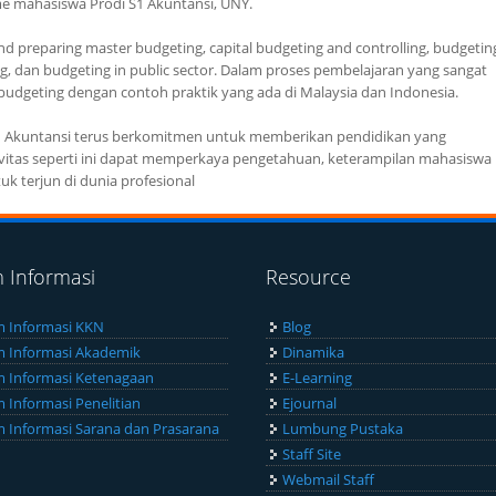
me mahasiswa Prodi S1 Akuntansi, UNY.
and preparing master budgeting, capital budgeting and controlling, budgetin
ing, dan budgeting in public sector. Dalam proses pembelajaran yang sangat
 budgeting dengan contoh praktik yang ada di Malaysia dan Indonesia.
i S1 Akuntansi terus berkomitmen untuk memberikan pendidikan yang
ivitas seperti ini dapat memperkaya pengetahuan, keterampilan mahasiswa
k terjun di dunia profesional
m Informasi
Resource
m Informasi KKN
Blog
m Informasi Akademik
Dinamika
m Informasi Ketenagaan
E-Learning
m Informasi Penelitian
Ejournal
m Informasi Sarana dan Prasarana
Lumbung Pustaka
Staff Site
Webmail Staff