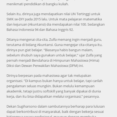
menikmati pendidikan di bangku kuliah.
Selain itu, dirinya juga mendapatkan nilai UN Tertinggi untuk
SMK se-DIY pada 2015 lalu. Untuk mata pelajaran matematika
dan kejuruan (Akuntansi) dia mendapakan nilai 100. Sedangkan
Bahasa Indonesia 94 dan Bahasa Inggris 92.
Ditanya mengenai cita-cita, Zulfa memang ingin menjadi guru,
terutama di bidang Akuntansi. Guna mengejar cita-citanya itu,
dirinya pun giat belajar. “Biasanya habis bangun malam,
sebelum shubuh saya gunakan untuk belajar,” ujar Zulfa yang
pernah menjadi Bendahara di Himpunan Mahasiswa (Hima)
Diksi dan Dewan Perwakilan Mahasiswa (DPM) ini.
Dirinya berpesan pada mahasiswa agar tak melupakan
organisasi. “Di kampus bukan hanya untuk belajar, tapi carilah
pengalaman seluas mungkin. Bukan melulu kemampuan
akademik, tetapi justru softskill yang banyak dipakai di dunia
kerja, dan itu bisa didapatkan melalui organisasi,” pesannya.
Dekan Sugiharsono dalam sambutannya berharap para lulusan
dapat berkontribusi di masyarakat, baik dengan bekerja sesuai
bidangnya secara profesional, maupun dengan membuka