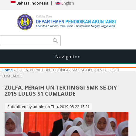
Bahasa Indonesia
English
Search form
Search
Navigation
You are here
Home
» ZULFA, PERAIH UN TERTINGGI SMK SE-DIY 2015 LULUS S1
CUMLAUDE
ZULFA, PERAIH UN TERTINGGI SMK SE-DIY
2015 LULUS S1 CUMLAUDE
Submitted by
admin
on Thu, 2019-08-22 15:21