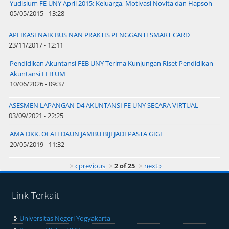
Yudisium FE UNY April 2015: Keluarga, Motivasi Novita dan Hapsoh
05/05/2015 - 13:28
APLIKASI NAIK BUS NAN PRAKTIS PENGGANTI SMART CARD
23/11/2017 - 12:11
Pendidikan Akuntansi FEB UNY Terima Kunjungan Riset Pendidikan
Akuntansi FEB UM
10/06/2026 - 09:37
ASESMEN LAPANGAN D4 AKUNTANSI FE UNY SECARA VIRTUAL
03/09/2021 - 22:25
AMA DKK. OLAH DAUN JAMBU BIJI JADI PASTA GIGI
20/05/2019 - 11:32
‹ previous
2 of 25
next ›
Link Terkait
Universitas Negeri Yogyakarta