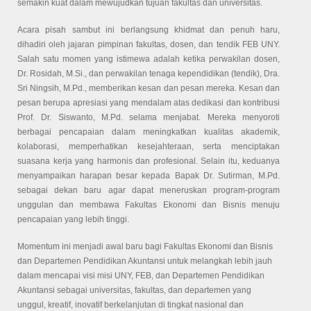
semakin kuat dalam mewujudkan tujuan fakultas dan universitas.
Acara pisah sambut ini berlangsung khidmat dan penuh haru,
dihadiri oleh jajaran pimpinan fakultas, dosen, dan tendik FEB UNY.
Salah satu momen yang istimewa adalah ketika perwakilan dosen,
Dr. Rosidah, M.Si., dan perwakilan tenaga kependidikan (tendik), Dra.
Sri Ningsih, M.Pd., memberikan kesan dan pesan mereka. Kesan dan
pesan berupa apresiasi yang mendalam atas dedikasi dan kontribusi
Prof. Dr. Siswanto, M.Pd. selama menjabat. Mereka menyoroti
berbagai pencapaian dalam meningkatkan kualitas akademik,
kolaborasi, memperhatikan kesejahteraan, serta menciptakan
suasana kerja yang harmonis dan profesional. Selain itu, keduanya
menyampaikan harapan besar kepada Bapak Dr. Sutirman, M.Pd.
sebagai dekan baru agar dapat meneruskan program-program
unggulan dan membawa Fakultas Ekonomi dan Bisnis menuju
pencapaian yang lebih tinggi.
Momentum ini menjadi awal baru bagi Fakultas Ekonomi dan Bisnis
dan Departemen Pendidikan Akuntansi untuk melangkah lebih jauh
dalam mencapai visi misi UNY, FEB, dan Departemen Pendidikan
Akuntansi sebagai universitas, fakultas, dan departemen yang
unggul, kreatif, inovatif berkelanjutan di tingkat nasional dan