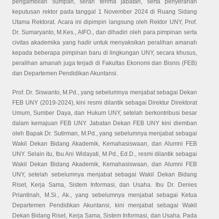
pengambilan sumpah, serah terima jabatan, serta penyerahan
keputusan rektor pada tanggal 1 November 2024 di Ruang Sidang
Utama Rektorat. Acara ini dipimpin langsung oleh Rektor UNY, Prof.
Dr. Sumaryanto, M.Kes., AIFO., dan dihadiri oleh para pimpinan serta
civitas akademika yang hadir untuk menyaksikan peralihan amanah
kepada beberapa pimpinan baru di lingkungan UNY, secara khusus,
peralihan amanah juga terjadi di Fakultas Ekonomi dan Bisnis (FEB)
dan Departemen Pendidikan Akuntansi.
Prof. Dr. Siswanto, M.Pd., yang sebelumnya menjabat sebagai Dekan
FEB UNY (2019-2024), kini resmi dilantik sebagai Direktur Direktorat
Umum, Sumber Daya, dan Hukum UNY, setelah berkontribusi besar
dalam kemajuan FEB UNY. Jabatan Dekan FEB UNY kini diemban
oleh Bapak Dr. Sutirman, M.Pd., yang sebelumnya menjabat sebagai
Wakil Dekan Bidang Akademik, Kemahasiswaan, dan Alumni FEB
UNY. Selain itu, Ibu Ani Widayati, M.Pd., Ed.D., resmi dilantik sebagai
Wakil Dekan Bidang Akademik, Kemahasiswaan, dan Alumni FEB
UNY, setelah sebelumnya menjabat sebagai Wakil Dekan Bidang
Riset, Kerja Sama, Sistem Informasi, dan Usaha. Ibu Dr. Denies
Priantinah, M.Si., Ak., yang sebelumnya menjabat sebagai Ketua
Departemen Pendidikan Akuntansi, kini menjabat sebagai Wakil
Dekan Bidang Riset, Kerja Sama, Sistem Informasi, dan Usaha. Pada