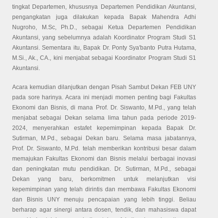
tingkat Departemen, khususnya Departemen Pendidikan Akuntansi,
pengangkatan juga dilakukan kepada Bapak Mahendra Adhi
Nugroho, M.Sc, Ph.D., sebagai Ketua Departemen Pendidikan
Akuntansi, yang sebelumnya adalah Koordinator Program Studi S1
Akuntansi. Sementara itu, Bapak Dr. Ponty Sya'banto Putra Hutama,
M.Si., Ak., CA., kini menjabat sebagai Koordinator Program Studi S1
Akuntansi.
Acara kemudian dilanjutkan dengan Pisah Sambut Dekan FEB UNY
pada sore harinya. Acara ini menjadi momen penting bagi Fakultas
Ekonomi dan Bisnis, di mana Prof. Dr. Siswanto, M.Pd., yang telah
menjabat sebagai Dekan selama lima tahun pada periode 2019-
2024, menyerahkan estafet kepemimpinan kepada Bapak Dr.
Sutirman, M.Pd., sebagai Dekan baru. Selama masa jabatannya,
Prof. Dr. Siswanto, M.Pd. telah memberikan kontribusi besar dalam
memajukan Fakultas Ekonomi dan Bisnis melalui berbagai inovasi
dan peningkatan mutu pendidikan. Dr. Sutirman, M.Pd., sebagai
Dekan yang baru, berkomitmen untuk melanjutkan visi
kepemimpinan yang telah dirintis dan membawa Fakultas Ekonomi
dan Bisnis UNY menuju pencapaian yang lebih tinggi. Beliau
berharap agar sinergi antara dosen, tendik, dan mahasiswa dapat