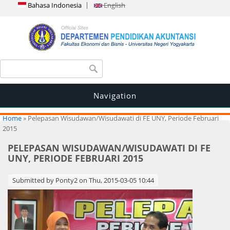
Bahasa Indonesia
English
Search form
Search
Navigation
You are here
Home
» Pelepasan Wisudawan/Wisudawati di FE UNY, Periode Februari
2015
PELEPASAN WISUDAWAN/WISUDAWATI DI FE
UNY, PERIODE FEBRUARI 2015
Submitted by
Ponty2
on Thu, 2015-03-05 10:44