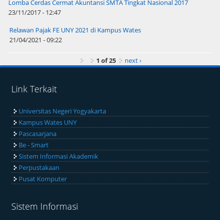
Lomba Cerdas Cermat Akuntansi SMTA Tingkat Nasional 2017
23/11/2017 - 12:47
Relawan Pajak FE UNY 2021 di Kampus Wates
21/04/2021 - 09:22
1 of 25
next ›
Link Terkait
Universitas Negeri Yogyakarta
Kampus Wates UNY
Pascasarjana
Be - Smart
Sistem Informasi Akademik
Perpustakaan
Pusat Komputer
Sistem Informasi