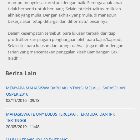
mampu menyelesaikan studi dengan baik. Semoga anak-anak
tidak berhenti untuk berjuang. Selain intelektualitas, milikilah
akhlak yang mulia. Dengan akhlak yang mulia, di manapun
bekerja akan tetap dihargai dan dihormati,” pesannya.
Dalam kesempatan tersebut, para lulusan terbaik dari tiap
prodi diberikan piagam penghargaan oleh para kajur/kaprodi.
Selain itu, para lulusan dan orang tua/wali juga dihibur dengan
tarian yang menceritakan penggalan kisah Bambangan Cakil.
(Fadhli)
Berita Lain
MENYAPA MAHASISWA BARU AKUNTANSI MELALUI SARASEHAN
OSPEK 2016
02/11/2016 - 09:18
MAHASISWA FE UNY LULUS TERCEPAT, TERMUDA, DAN IPK
TERTINGGI
20/05/2019 - 11:48
ALUMNI FE WISUDA S2 DI JEPANG