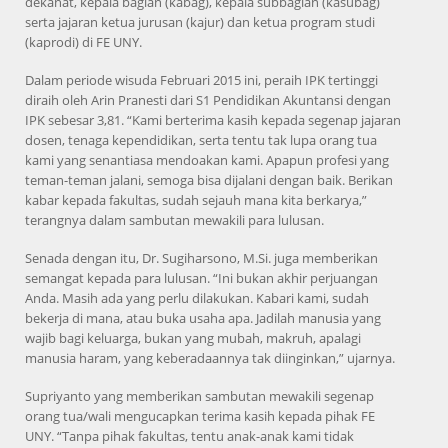
dekanat, kepala bagian (kabag), kepala subbagian (kasubag)
serta jajaran ketua jurusan (kajur) dan ketua program studi
(kaprodi) di FE UNY.
Dalam periode wisuda Februari 2015 ini, peraih IPK tertinggi
diraih oleh Arin Pranesti dari S1 Pendidikan Akuntansi dengan
IPK sebesar 3,81. “Kami berterima kasih kepada segenap jajaran
dosen, tenaga kependidikan, serta tentu tak lupa orang tua
kami yang senantiasa mendoakan kami. Apapun profesi yang
teman-teman jalani, semoga bisa dijalani dengan baik. Berikan
kabar kepada fakultas, sudah sejauh mana kita berkarya,”
terangnya dalam sambutan mewakili para lulusan.
Senada dengan itu, Dr. Sugiharsono, M.Si. juga memberikan
semangat kepada para lulusan. “Ini bukan akhir perjuangan
Anda. Masih ada yang perlu dilakukan. Kabari kami, sudah
bekerja di mana, atau buka usaha apa. Jadilah manusia yang
wajib bagi keluarga, bukan yang mubah, makruh, apalagi
manusia haram, yang keberadaannya tak diinginkan,” ujarnya.
Supriyanto yang memberikan sambutan mewakili segenap
orang tua/wali mengucapkan terima kasih kepada pihak FE
UNY. “Tanpa pihak fakultas, tentu anak-anak kami tidak