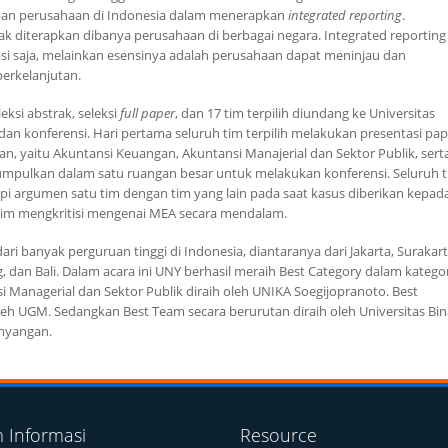
apan perusahaan di Indonesia dalam menerapkan
integrated reporting
.
 diterapkan dibanya perusahaan di berbagai negara. Integrated reporting
asi saja, melainkan esensinya adalah perusahaan dapat meninjau dan
berkelanjutan.
ksi abstrak, seleksi
full paper
, dan 17 tim terpilih diundang ke Universitas
n konferensi. Hari pertama seluruh tim terpilih melakukan presentasi pap
an, yaitu Akuntansi Keuangan, Akuntansi Manajerial dan Sektor Publik, sert
ikumpulkan dalam satu ruangan besar untuk melakukan konferensi. Seluruh 
gapi argumen satu tim dengan tim yang lain pada saat kasus diberikan kepad
 tim mengkritisi mengenai MEA secara mendalam.
banyak perguruan tinggi di Indonesia, diantaranya dari Jakarta, Surakart
dan Bali. Dalam acara ini UNY berhasil meraih Best Category dalam kategor
 Managerial dan Sektor Publik diraih oleh UNIKA Soegijopranoto. Best
oleh UGM. Sedangkan Best Team secara berurutan diraih oleh Universitas Bin
ahyangan.
m Informasi
Resource