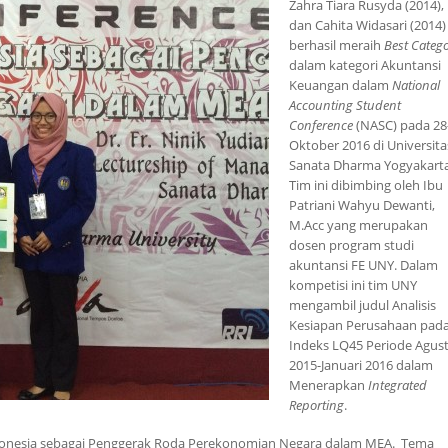
Zahra Tiara Rusyda (2014),
dan Cahita Widasari (2014)
berhasil meraih
Best Categ
dalam kategori Akuntansi
Keuangan dalam
National
Accounting Student
Conference
(NASC) pada 28
Oktober 2016 di Universita
Sanata Dharma Yogyakarta
Tim ini dibimbing oleh Ibu
Patriani Wahyu Dewanti,
M.Acc yang merupakan
dosen program studi
akuntansi FE UNY. Dalam
kompetisi ini tim UNY
mengambil judul Analisis
Kesiapan Perusahaan pad
Indeks LQ45 Periode Agus
2015-Januari 2016 dalam
Menerapkan
Integrated
Reporting
.
donesia sebagai Penggerak Roda Perekonomian Negara dalam MEA. Tema