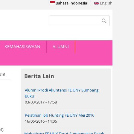
Bahasa Indonesia
English
Search form
Search
KEMAHASISWAAN
ALUMNI
016
Berita Lain
Alumni Prodi Akuntansi FE UNY Sumbang
Buku
03/03/2017 - 17:58
Pelatihan Job Hunting FE UNY Mei 2016
16/06/2016 - 14:06
4),
Mahasiswa FE UNY Turut Sumbangkan Perak