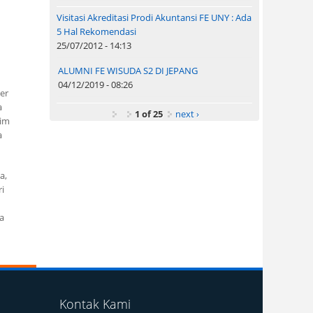
Visitasi Akreditasi Prodi Akuntansi FE UNY : Ada
5 Hal Rekomendasi
25/07/2012 - 14:13
ALUMNI FE WISUDA S2 DI JEPANG
04/12/2019 - 08:26
er
a
1 of 25
next ›
tim
a
a,
i
a
Kontak Kami