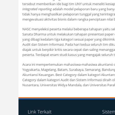
tersebut memberikan ide bagi tim UNY untuk meneliti kesi
Integrated reporting
adalah model pelaporan baru yang banyak
tidak hanya menghasilkan pelaporan tunggal yang terintegr
mengevaluasi aktivitas bisnis dalam rangka penciptaan nilai 
NASC menyeleksi peserta melalui beberapa tahapan yaitu sele
Sanata Dharma untuk melakukan tahapan presentasi paper da
yang dibagi kedalam tiga kategori sesuai paper yang dikirimk
Audit dan Sistem Informasi. Pada hari kedua seluruh tim d
diajak untuk berpikir kritis secara cepat dan saling menang
peserta. Terdapat enam studi kasus yang mengajak seluruh
Acara ini mempertemukan mahasiswa-mahasiwa akuntansi dari 
Yogyakarta, Magelang, Batam, Surabaya, Semarang, Bandung, 
Akuntansi Keuangan. Best Category dalam kategori Akuntansi
Category dalam kategori Audit dan Sistem Informasi diraih 
Nusantara, Universitas Widya Mandala, dan Universitas Par
Link Terkait
Siste